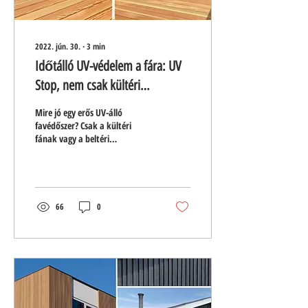
2022. jún. 30.
∙
3
min
Időtálló UV-védelem a fára: UV
Stop, nem csak kültéri
fafelületekre
Mire jó egy erős UV-álló
favédőszer? Csak a kültéri
fának vagy a beltéri
fafelületeknek is szüksége van
erre a speciális favédelemre?
66
0