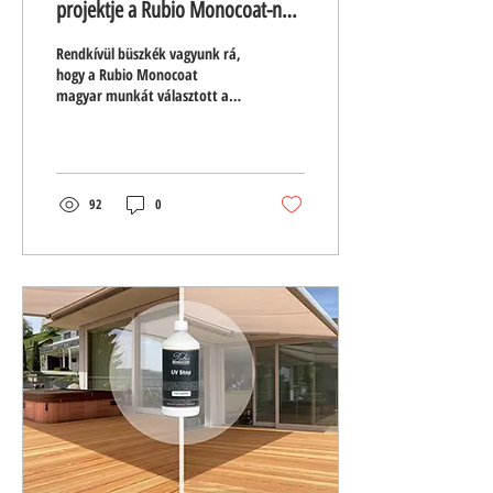
projektje a Rubio Monocoat-nál:
az Operaház padlójának
Rendkívül büszkék vagyunk rá,
felújítása
hogy a Rubio Monocoat
magyar munkát választott a
hónap projektjének; az
Operaház padlójának
felújítását.
92
0