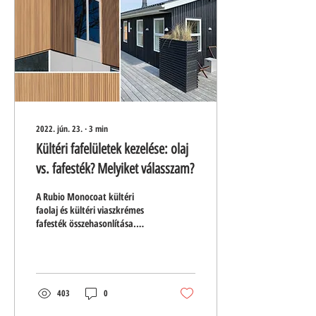
2022. jún. 23.
∙
3
min
Kültéri fafelületek kezelése: olaj
vs. fafesték? Melyiket válasszam?
A Rubio Monocoat kültéri
faolaj és kültéri viaszkrémes
fafesték összehasonlítása.
Kerítések, pergolák,
homlokzatok, teraszok
felületkezelése
403
0