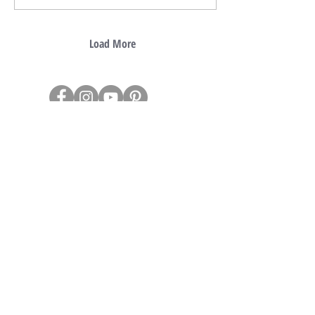
Load More
Keressen bizalommal!
Tel:
+36 30 384 5093
+36 20 516 2633
E-mail:
shop
@rubioshop.hu
Üzenjen nekünk!