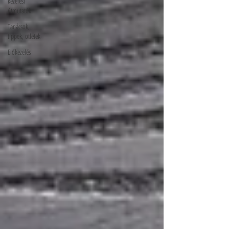
kezelési
útmutatók
Tanácsok,
tippek, ötletek
Előkezelés