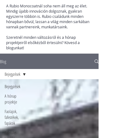
A Rubio Monocoatnál soha nem áll meg az élet.
Mindig újabb innováción dolgoznak, gyakran
egyszerre többön is. Rubio családunk minden
hónapban bővül, lassan a világ minden sarkában
vannak partnereink, munkatársaink.
Szeretnél minden változásról és a hónap
projektjeiről elsőkézből értesülni? Kövesd a
blogunkat!
Blog
Bejegyzések
Bejegyzések
A hónap
projektje
Faolajok,
fafestékek,
fapácok
Fafelület-