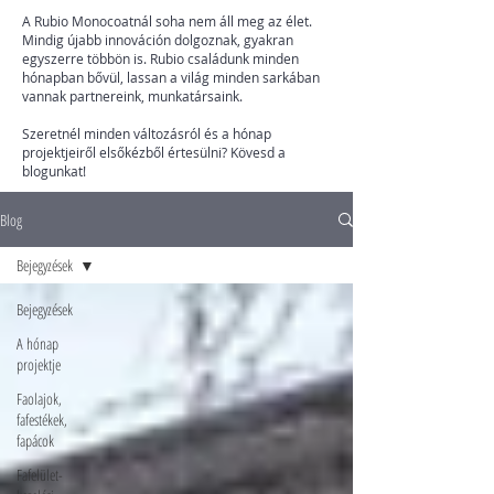
A Rubio Monocoatnál soha nem áll meg az élet.
Mindig újabb innováción dolgoznak, gyakran
egyszerre többön is. Rubio családunk minden
hónapban bővül, lassan a világ minden sarkában
vannak partnereink, munkatársaink.
Szeretnél minden változásról és a hónap
projektjeiről elsőkézből értesülni? Kövesd a
blogunkat!
Blog
Bejegyzések
Bejegyzések
A hónap
projektje
Faolajok,
fafestékek,
fapácok
Fafelület-