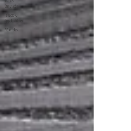
kezelési
útmutatók
Tanácsok,
tippek, ötletek
Előkezelés