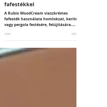
pergola festés a Rubio
WoodCream viaszkrémes
fafestékkel
A Rubio WoodCream viaszkrémes
fafesték használata homlokzat, kerítés
vagy pergola festésére, felújítására.
Tartós és esztétikus favédelem.