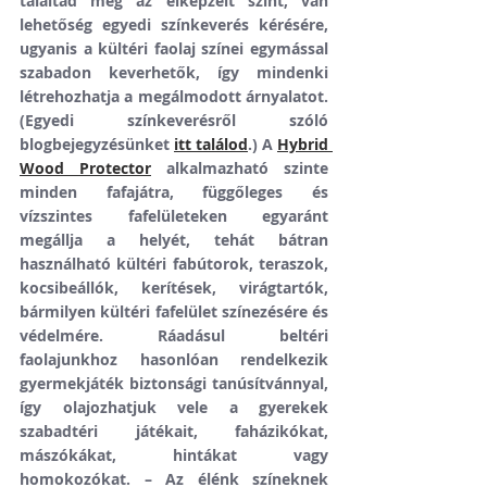
találtad meg az elképzelt színt, van 
lehetőség egyedi színkeverés kérésére, 
ugyanis a kültéri faolaj színei egymással 
szabadon keverhetők, így mindenki 
létrehozhatja a megálmodott árnyalatot. 
(Egyedi színkeverésről szóló 
blogbejegyzésünket 
itt találod
.) A 
Hybrid 
Wood Protector
 alkalmazható szinte 
minden fafajátra, függőleges és 
vízszintes fafelületeken egyaránt 
megállja a helyét, tehát bátran 
használható kültéri fabútorok, teraszok, 
kocsibeállók, kerítések, virágtartók, 
bármilyen kültéri fafelület színezésére és 
védelmére. Ráadásul beltéri 
faolajunkhoz hasonlóan rendelkezik 
gyermekjáték biztonsági tanúsítvánnyal, 
így olajozhatjuk vele a gyerekek 
szabadtéri játékait, faházikókat, 
mászókákat, hintákat vagy 
homokozókat. – Az élénk színeknek 