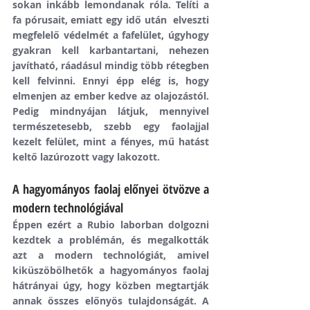
sokan inkább lemondanak róla. Telíti a 
fa pórusait, emiatt egy idő után  elveszti 
megfelelő védelmét a fafelület, úgyhogy 
gyakran kell karbantartani, nehezen 
javítható, ráadásul mindig több rétegben 
kell felvinni. Ennyi épp elég is, hogy 
elmenjen az ember kedve az olajozástól.  
Pedig mindnyájan látjuk, mennyivel 
természetesebb, szebb egy faolajjal 
kezelt felület, mint a fényes, mű hatást 
keltő lazúrozott vagy lakozott.
A hagyományos faolaj előnyei ötvözve a 
modern technológiával
Éppen ezért a Rubio laborban dolgozni 
kezdtek a problémán, és megalkották 
azt a modern technológiát, amivel 
kiküszöbölhetők a hagyományos faolaj 
hátrányai úgy, hogy közben megtartják 
annak összes előnyös tulajdonságát. A 