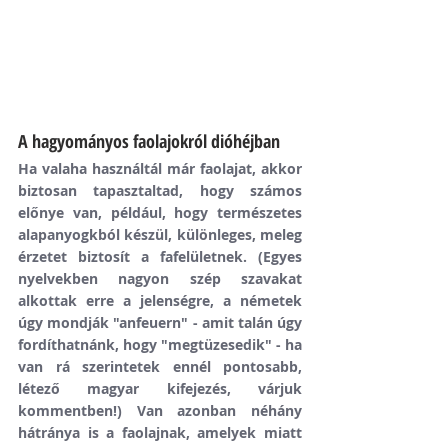
A hagyományos faolajokról dióhéjban
Ha valaha használtál már faolajat, akkor 
biztosan tapasztaltad, hogy számos 
előnye van, például, hogy természetes 
alapanyogkból készül, különleges, meleg 
érzetet biztosít a fafelületnek. (Egyes 
nyelvekben nagyon szép szavakat 
alkottak erre a jelenségre, a németek 
úgy mondják "anfeuern" - amit talán úgy 
fordíthatnánk, hogy "megtüzesedik" - ha 
van rá szerintetek ennél pontosabb, 
létező magyar kifejezés, várjuk 
kommentben!) Van azonban néhány 
hátránya is a faolajnak, amelyek miatt 