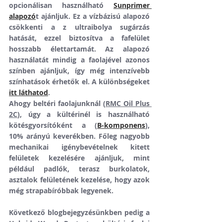
opcionálisan használható 
Sunprimer 
alapozó
t ajánljuk. Ez a vízbázisú alapozó 
csökkenti a z ultraibolya sugárzás 
hatását, ezzel biztosítva a fafelület 
hosszabb élettartamát. Az alapozó 
használatát mindig a faolajével azonos 
színben ajánljuk, így még intenzívebb 
színhatások érhetők el. A különbségeket 
itt láthatod
. 
Ahogy beltéri faolajunknál (
RMC Oil Plus 
2C
), úgy a kültérinél is használható 
kötésgyorsítóként a (
B-komponens
), 
10% arányú keverékben. Főleg nagyobb 
mechanikai igénybevételnek kitett 
felületek kezelésére ajánljuk, mint 
például padlók, terasz burkolatok, 
asztalok felületének kezelése, hogy azok 
még strapabíróbbak legyenek. 
Következő blogbejegyzésünkben pedig a 