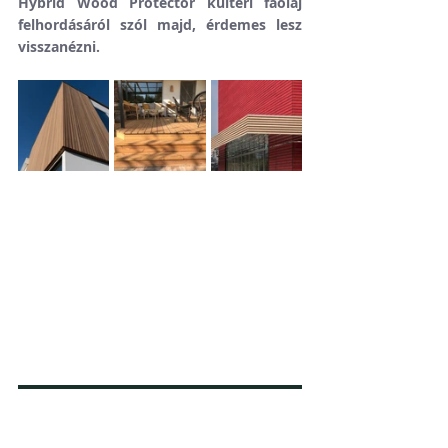
Hybrid Wood Protector kültéri faolaj 
felhordásáról szól majd, érdemes lesz 
visszanézni. 
Megnézem a webshopban