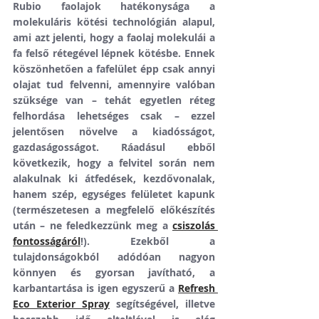
Rubio faolajok hatékonysága a 
molekuláris kötési technológián alapul, 
ami azt jelenti, hogy a faolaj molekulái a 
fa felső rétegével lépnek kötésbe. Ennek 
köszönhetően a fafelület épp csak annyi 
olajat tud felvenni, amennyire valóban 
szüksége van – tehát egyetlen réteg 
felhordása lehetséges csak – ezzel 
jelentősen növelve a kiadósságot, 
gazdaságosságot. Ráadásul ebből 
következik, hogy a felvitel során nem 
alakulnak ki átfedések, kezdővonalak, 
hanem szép, egységes felületet kapunk 
(természetesen a megfelelő előkészítés 
után – ne feledkezzünk meg a 
csiszolás 
fontosságáról
!). Ezekből a 
tulajdonságokból adódóan nagyon 
könnyen és gyorsan javítható, a 
karbantartása is igen egyszerű a 
Refresh 
Eco Exterior Spray
 segítségével, illetve 