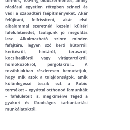
termék, 100%-ig oldószermentes, amely 
ráadásul egyetlen rétegben színezi és 
védi a szabadtéri faépítményeket. Akár 
felújítani, felfrissíteni, akár első 
alkalommal szeretnéd kezelni kültéri 
fafelületeiedet, faolajunk jó megoldás 
lesz. Alkalmazható szinte minden 
fafajtára, legyen szó kerti bútorról, 
kerítésről, hintáról, teraszról, 
kocsibeállóról vagy virágtartókról, 
homokozókról, pergolákról… A 
továbbiakban részletesen bemutatjuk, 
hogy mik azok a tulajdonságok, amik 
különlegessé teszik ezt a Rubio 
terméket – egyúttal otthonod famunkáit 
– fafelületeit is, megkímélve Téged a 
gyakori és fáradságos karbantartási 
munkálatoktól.