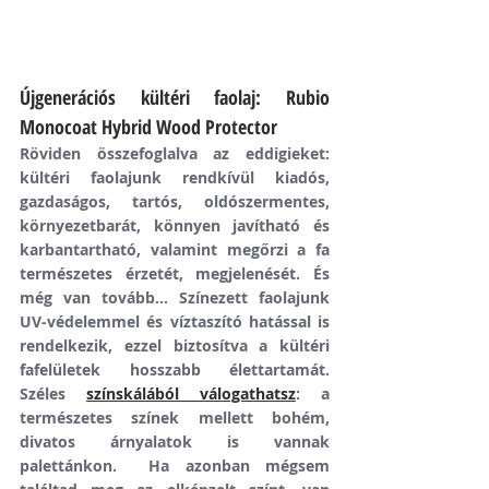
Újgenerációs kültéri faolaj: Rubio 
Monocoat Hybrid Wood Protector 
Röviden összefoglalva az eddigieket: 
kültéri faolajunk rendkívül kiadós, 
gazdaságos, tartós, oldószermentes, 
környezetbarát, könnyen javítható és 
karbantartható, valamint megőrzi a fa 
természetes érzetét, megjelenését. És 
még van tovább… Színezett faolajunk 
UV-védelemmel és víztaszító hatással is 
rendelkezik, ezzel biztosítva a kültéri 
fafelületek hosszabb élettartamát. 
Széles 
színskálából válogathatsz
: a 
természetes színek mellett bohém, 
divatos árnyalatok is vannak 
palettánkon.  Ha azonban mégsem 