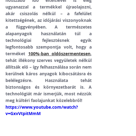
hosszabb idő elteltlével is elég 
ugyanazzal a termékkel újraolajozni, 
akár csiszolás nélkül – a fafelület 
kitettségének, az időjárási viszonyoknak 
a függvényében. A természetes 
alapanyagok használatán túl a 
technológiai fejlesztésnek egyik 
legfontosabb szempontja volt, hogy a 
terméket 
100%-ban oldószermentesen
, 
tehát illékony szerves vegyületek nélkül 
állítsák elő – így felhasználása során nem 
kerülnek káros anyagok kibocsátásra és 
belélegzésre. Használata tehát 
biztonságos és környezetbarát is. A 
technológiát már ismerjük, most nézzük 
meg kültéri faolajunkat közelebbről!
https://www.youtube.com/watch?
v=GxvVtpitMmM