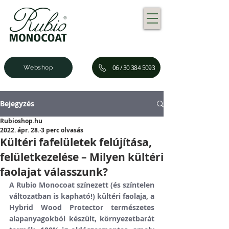
06 / 30 384 5093
Webshop
Bejegyzés
Rubioshop.hu
2022. ápr. 28.
3 perc olvasás
Kültéri fafelületek felújítása,
felületkezelése – Milyen kültéri
faolajat válasszunk?
A Rubio Monocoat színezett (és színtelen 
változatban is kapható!) kültéri faolaja, a 
Hybrid Wood Protector természetes 
alapanyagokból készült, környezetbarát 